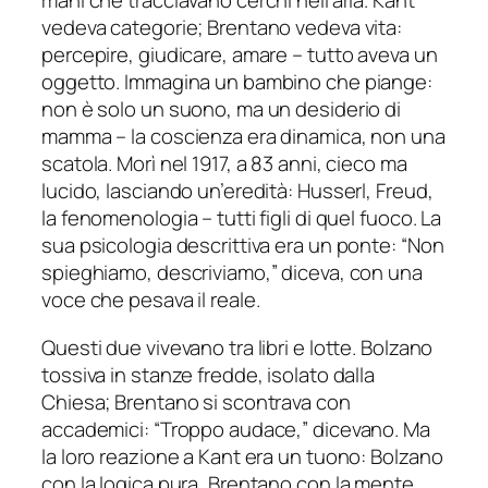
mani che tracciavano cerchi nell’aria. Kant
vedeva categorie; Brentano vedeva vita:
percepire, giudicare, amare – tutto aveva un
oggetto. Immagina un bambino che piange:
non è solo un suono, ma un desiderio di
mamma – la coscienza era dinamica, non una
scatola. Morì nel 1917, a 83 anni, cieco ma
lucido, lasciando un’eredità: Husserl, Freud,
la fenomenologia – tutti figli di quel fuoco. La
sua psicologia descrittiva era un ponte: “Non
spieghiamo, descriviamo,” diceva, con una
voce che pesava il reale.
Questi due vivevano tra libri e lotte. Bolzano
tossiva in stanze fredde, isolato dalla
Chiesa; Brentano si scontrava con
accademici: “Troppo audace,” dicevano. Ma
la loro reazione a Kant era un tuono: Bolzano
con la logica pura, Brentano con la mente