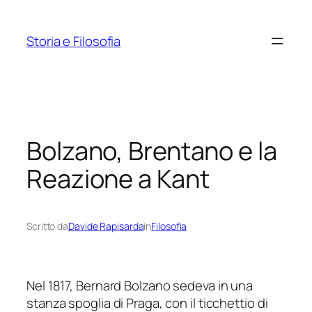
Vai
al
Storia e Filosofia
contenuto
Bolzano, Brentano e la
Reazione a Kant
Scritto da
Davide Rapisarda
in
Filosofia
Nel 1817, Bernard Bolzano sedeva in una
stanza spoglia di Praga, con il ticchettio di