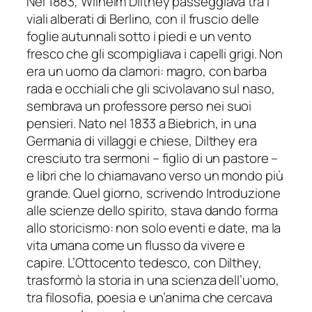
Nel 1883, Wilhelm Dilthey passeggiava tra i
viali alberati di Berlino, con il fruscio delle
foglie autunnali sotto i piedi e un vento
fresco che gli scompigliava i capelli grigi. Non
era un uomo da clamori: magro, con barba
rada e occhiali che gli scivolavano sul naso,
sembrava un professore perso nei suoi
pensieri. Nato nel 1833 a Biebrich, in una
Germania di villaggi e chiese, Dilthey era
cresciuto tra sermoni – figlio di un pastore –
e libri che lo chiamavano verso un mondo più
grande. Quel giorno, scrivendo Introduzione
alle scienze dello spirito, stava dando forma
allo storicismo: non solo eventi e date, ma la
vita umana come un flusso da vivere e
capire. L’Ottocento tedesco, con Dilthey,
trasformò la storia in una scienza dell’uomo,
tra filosofia, poesia e un’anima che cercava