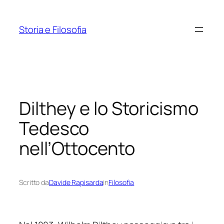
Vai
al
Storia e Filosofia
contenuto
Dilthey e lo Storicismo
Tedesco
nell’Ottocento
Scritto da
Davide Rapisarda
in
Filosofia