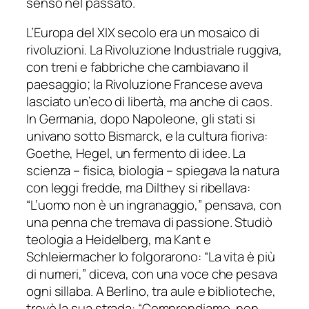
senso nel passato.
L’Europa del XIX secolo era un mosaico di
rivoluzioni. La Rivoluzione Industriale ruggiva,
con treni e fabbriche che cambiavano il
paesaggio; la Rivoluzione Francese aveva
lasciato un’eco di libertà, ma anche di caos.
In Germania, dopo Napoleone, gli stati si
univano sotto Bismarck, e la cultura fioriva:
Goethe, Hegel, un fermento di idee. La
scienza – fisica, biologia – spiegava la natura
con leggi fredde, ma Dilthey si ribellava:
“L’uomo non è un ingranaggio,” pensava, con
una penna che tremava di passione. Studiò
teologia a Heidelberg, ma Kant e
Schleiermacher lo folgorarono: “La vita è più
di numeri,” diceva, con una voce che pesava
ogni sillaba. A Berlino, tra aule e biblioteche,
trovò la sua strada: “Comprendiamo, non