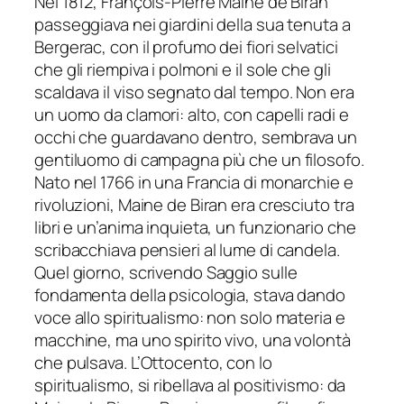
Nel 1812, François-Pierre Maine de Biran
passeggiava nei giardini della sua tenuta a
Bergerac, con il profumo dei fiori selvatici
che gli riempiva i polmoni e il sole che gli
scaldava il viso segnato dal tempo. Non era
un uomo da clamori: alto, con capelli radi e
occhi che guardavano dentro, sembrava un
gentiluomo di campagna più che un filosofo.
Nato nel 1766 in una Francia di monarchie e
rivoluzioni, Maine de Biran era cresciuto tra
libri e un’anima inquieta, un funzionario che
scribacchiava pensieri al lume di candela.
Quel giorno, scrivendo Saggio sulle
fondamenta della psicologia, stava dando
voce allo spiritualismo: non solo materia e
macchine, ma uno spirito vivo, una volontà
che pulsava. L’Ottocento, con lo
spiritualismo, si ribellava al positivismo: da