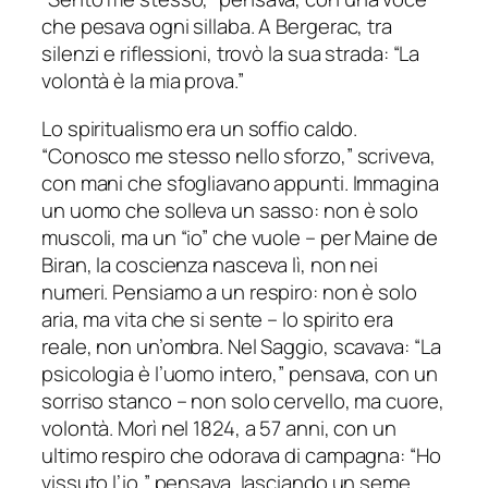
che pesava ogni sillaba. A Bergerac, tra
silenzi e riflessioni, trovò la sua strada: “La
volontà è la mia prova.”
Lo spiritualismo era un soffio caldo.
“Conosco me stesso nello sforzo,” scriveva,
con mani che sfogliavano appunti. Immagina
un uomo che solleva un sasso: non è solo
muscoli, ma un “io” che vuole – per Maine de
Biran, la coscienza nasceva lì, non nei
numeri. Pensiamo a un respiro: non è solo
aria, ma vita che si sente – lo spirito era
reale, non un’ombra. Nel Saggio, scavava: “La
psicologia è l’uomo intero,” pensava, con un
sorriso stanco – non solo cervello, ma cuore,
volontà. Morì nel 1824, a 57 anni, con un
ultimo respiro che odorava di campagna: “Ho
vissuto l’io,” pensava, lasciando un seme