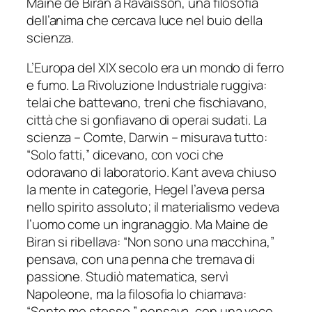
Maine de Biran a Ravaisson, una filosofia
dell’anima che cercava luce nel buio della
scienza.
L’Europa del XIX secolo era un mondo di ferro
e fumo. La Rivoluzione Industriale ruggiva:
telai che battevano, treni che fischiavano,
città che si gonfiavano di operai sudati. La
scienza – Comte, Darwin – misurava tutto:
“Solo fatti,” dicevano, con voci che
odoravano di laboratorio. Kant aveva chiuso
la mente in categorie, Hegel l’aveva persa
nello spirito assoluto; il materialismo vedeva
l’uomo come un ingranaggio. Ma Maine de
Biran si ribellava: “Non sono una macchina,”
pensava, con una penna che tremava di
passione. Studiò matematica, servì
Napoleone, ma la filosofia lo chiamava:
“Sento me stesso,” pensava, con una voce