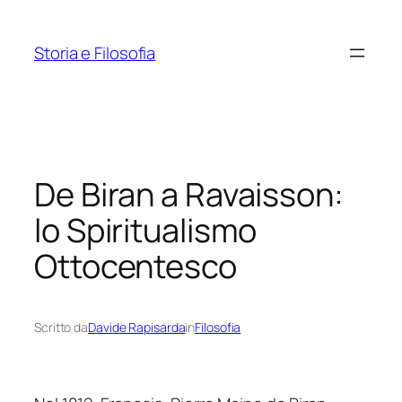
Vai
al
Storia e Filosofia
contenuto
De Biran a Ravaisson:
lo Spiritualismo
Ottocentesco
Scritto da
Davide Rapisarda
in
Filosofia