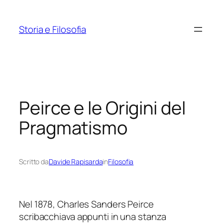
Vai
al
Storia e Filosofia
contenuto
Peirce e le Origini del
Pragmatismo
Scritto da
Davide Rapisarda
in
Filosofia
Nel 1878, Charles Sanders Peirce
scribacchiava appunti in una stanza