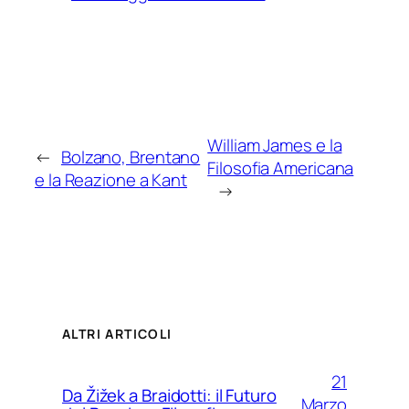
William James e la
←
Bolzano, Brentano
Filosofia Americana
e la Reazione a Kant
→
ALTRI ARTICOLI
21
Da Žižek a Braidotti: il Futuro
Marzo