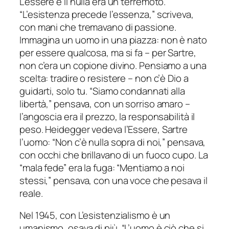
L’essere e il nulla era un terremoto.
“L’esistenza precede l’essenza,” scriveva,
con mani che tremavano di passione.
Immagina un uomo in una piazza: non è nato
per essere qualcosa, ma si fa – per Sartre,
non c’era un copione divino. Pensiamo a una
scelta: tradire o resistere – non c’è Dio a
guidarti, solo tu. “Siamo condannati alla
libertà,” pensava, con un sorriso amaro –
l’angoscia era il prezzo, la responsabilità il
peso. Heidegger vedeva l’Essere, Sartre
l’uomo: “Non c’è nulla sopra di noi,” pensava,
con occhi che brillavano di un fuoco cupo. La
“mala fede” era la fuga: “Mentiamo a noi
stessi,” pensava, con una voce che pesava il
reale.
Nel 1945, con L’esistenzialismo è un
umanismo, osava di più. “L’uomo è ciò che si