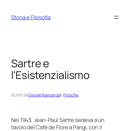
Vai
al
Storia e Filosofia
contenuto
Sartre e
l’Esistenzialismo
Scritto da
Davide Rapisarda
in
Filosofia
Nel 1943, Jean-Paul Sartre sedeva a un
tavolo del Café de Flore a Parigi, con il