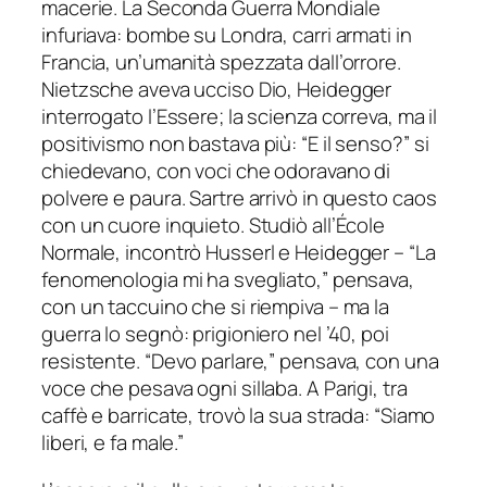
macerie. La Seconda Guerra Mondiale
infuriava: bombe su Londra, carri armati in
Francia, un’umanità spezzata dall’orrore.
Nietzsche aveva ucciso Dio, Heidegger
interrogato l’Essere; la scienza correva, ma il
positivismo non bastava più: “E il senso?” si
chiedevano, con voci che odoravano di
polvere e paura. Sartre arrivò in questo caos
con un cuore inquieto. Studiò all’École
Normale, incontrò Husserl e Heidegger – “La
fenomenologia mi ha svegliato,” pensava,
con un taccuino che si riempiva – ma la
guerra lo segnò: prigioniero nel ’40, poi
resistente. “Devo parlare,” pensava, con una
voce che pesava ogni sillaba. A Parigi, tra
caffè e barricate, trovò la sua strada: “Siamo
liberi, e fa male.”