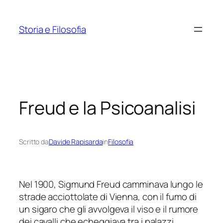
Vai
al
Storia e Filosofia
contenuto
Freud e la Psicoanalisi
Scritto da
Davide Rapisarda
in
Filosofia
Nel 1900, Sigmund Freud camminava lungo le
strade acciottolate di Vienna, con il fumo di
un sigaro che gli avvolgeva il viso e il rumore
dei cavalli che echeggiava tra i palazzi