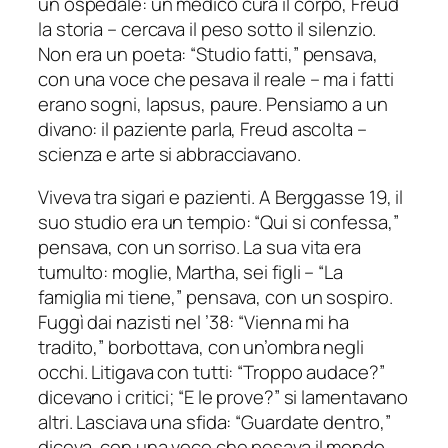
un ospedale: un medico cura il corpo, Freud
la storia – cercava il peso sotto il silenzio.
Non era un poeta: “Studio fatti,” pensava,
con una voce che pesava il reale – ma i fatti
erano sogni, lapsus, paure. Pensiamo a un
divano: il paziente parla, Freud ascolta –
scienza e arte si abbracciavano.
Viveva tra sigari e pazienti. A Berggasse 19, il
suo studio era un tempio: “Qui si confessa,”
pensava, con un sorriso. La sua vita era
tumulto: moglie, Martha, sei figli – “La
famiglia mi tiene,” pensava, con un sospiro.
Fuggì dai nazisti nel ’38: “Vienna mi ha
tradito,” borbottava, con un’ombra negli
occhi. Litigava con tutti: “Troppo audace?”
dicevano i critici; “E le prove?” si lamentavano
altri. Lasciava una sfida: “Guardate dentro,”
diceva, con una voce che pesava il mondo.