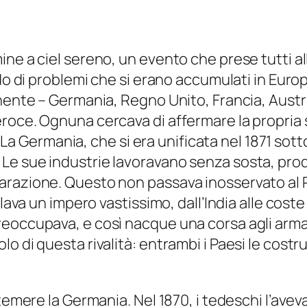
e a ciel sereno, un evento che prese tutti alla
ndo di problemi che si erano accumulati in Eur
nente – Germania, Regno Unito, Francia, Austri
roce. Ognuna cercava di affermare la propria 
e. La Germania, che si era unificata nel 1871 sot
Le sue industrie lavoravano senza sosta, prod
arazione. Questo non passava inosservato al
lava un impero vastissimo, dall’India alle coste
reoccupava, e così nacque una corsa agli arm
o di questa rivalità: entrambi i Paesi le costr
 temere la Germania. Nel 1870, i tedeschi l’avev