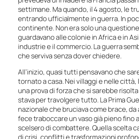
prevedeva di invadere la Francia passand
settimane. Ma quando, il 4 agosto, le t
entrando ufficialmente in guerra. In pochi
continente. Non era solo una questione 
guardavano alle colonie in Africa e in A
industrie e il commercio. La guerra sembr
che serviva senza dover chiedere.
All’inizio, quasi tutti pensavano che sa
tornato a casa. Nei villaggi e nelle città
una prova di forza che si sarebbe risol
stava per travolgere tutto. La Prima Gue
nazionale che bruciava come brace, da al
fece traboccare un vaso già pieno fino all
scelsero di combattere. Quella scelta 
di crisi, conflitti e trasformazioni profo