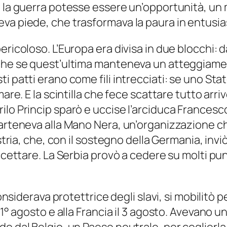
e la guerra potesse essere un’opportunità, u
eva piede, che trasformava la paura in entusi
ricoloso. L’Europa era divisa in due blocchi: d
he se quest’ultima manteneva un atteggiamento 
 patti erano come fili intrecciati: se uno Stato
are. E la scintilla che fece scattare tutto arriv
ilo Princip sparò e uccise l’arciduca Francesc
arteneva alla Mano Nera, un’organizzazione che
ustria, che, con il sostegno della Germania, inv
ccettare. La Serbia provò a cedere su molti pun
considerava protettrice degli slavi, si mobilitò
 1° agosto e alla Francia il 3 agosto. Avevano u