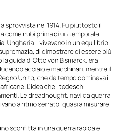
 sprovvista nel 1914. Fu piuttosto il
opa come nubi prima di un temporale
a-Ungheria – vivevano in un equilibrio
supremazia, di dimostrare di essere più
to la guida di Otto von Bismarck, era
ucendo acciaio e macchinari, mentre il
 Regno Unito, che da tempo dominava i
 africane. L’idea che i tedeschi
amenti. Le dreadnought, navi da guerra
uivano a ritmo serrato, quasi a misurare
ano sconfitta in una guerra rapida e