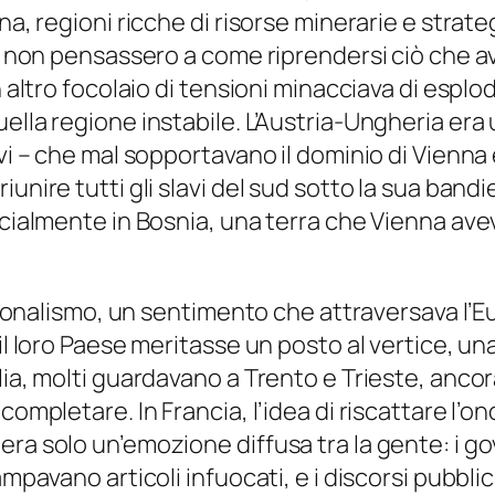
na, regioni ricche di risorse minerarie e strateg
ui non pensassero a come riprendersi ciò che av
n altro focolaio di tensioni minacciava di espl
ella regione instabile. L’Austria-Ungheria era 
avi – che mal sopportavano il dominio di Vienn
iunire tutti gli slavi del sud sotto la sua ban
ecialmente in Bosnia, una terra che Vienna ave
nazionalismo, un sentimento che attraversava l’
 il loro Paese meritasse un posto al vertice, u
lia, molti guardavano a Trento e Trieste, ancora
completare. In Francia, l’idea di riscattare l’
ra solo un’emozione diffusa tra la gente: i go
ampavano articoli infuocati, e i discorsi pubbli