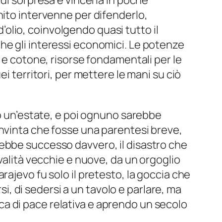
 di sorpresa e vincerla in poche
nito intervenne per difenderlo,
d’olio, coinvolgendo quasi tutto il
he gli interessi economici. Le potenze
e e cotone, risorse fondamentali per le
i territori, per mettere le mani su ciò
mo un’estate, e poi ognuno sarebbe
, convinta che fosse una parentesi breve,
ebbe successo davvero, il disastro che
valità vecchie e nuove, da un orgoglio
ajevo fu solo il pretesto, la goccia che
si, di sedersi a un tavolo e parlare, ma
a di pace relativa e aprendo un secolo