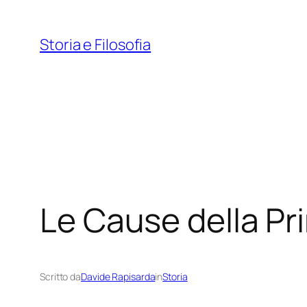
Vai
al
Storia e Filosofia
contenuto
Le Cause della Pr
Scritto da
Davide Rapisarda
in
Storia