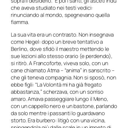
sopra il desiderio.” E poi i santi, gli asceti indù
che aveva studiato nei testi vedici:
rinunciando al mondo, spegnevano quella
fiamma.
La sua vita era un contrasto. Non insegnava
come Hegel: dopo un breve tentativo a
Berlino, dove sfidò il maestro mettendo le
sue lezioni allo stesso orario (e perdendo),
si ritirò. A Francoforte, viveva solo, con un
cane chiamato Atma – “anima” in sanscrito –
che gli teneva compagnia. Non si sposò, non
ebbe figli: “La Volontà mi ha già fregato
abbastanza,” scherzava, con un sorriso
amaro. Amava passeggiare lungo il Meno,
con un cappello nero e un bastone, parlando
da solo mentre i passanti lo guardavano
storto. Era burbero: litigò con una vicina,
spingendola giù dalle scale in un impeto di