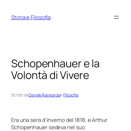
Vai
al
Storia e Filosofia
contenuto
Schopenhauer e la
Volontà di Vivere
Scritto da
Davide Rapisarda
in
Filosofia
Era una sera d’inverno del 1818, e Arthur
Schopenhauer sedeva nel suo