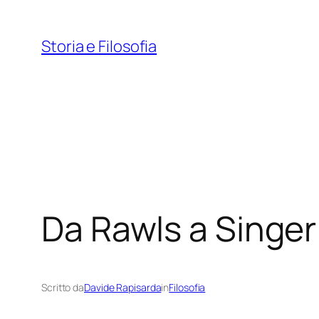
Vai
al
Storia e Filosofia
contenuto
Da Rawls a Singer
Scritto da
Davide Rapisarda
in
Filosofia