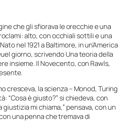
gine che gli sfiorava le orecchie e una
lami: alto, con occhiali sottili e una
Nato nel 1921 a Baltimore, in un’America
Quel giorno, scrivendo Una teoria della
vere insieme. Il Novecento, con Rawls,
resente.
ismo cresceva, la scienza – Monod, Turing
età: “Cosa è giusto?” si chiedeva, con
a giustizia mi chiama,” pensava, con un
a, con una penna che tremava di