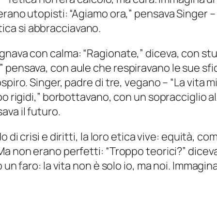
rano utopisti: “Agiamo ora,” pensava Singer – 
ratica si abbracciavano.
egnava con calma: “Ragionate,” diceva, con st
pensava, con aule che respiravano le sue sfide
spiro. Singer, padre di tre, vegano – “La vita 
po rigidi,” borbottavano, con un sopracciglio al
va il futuro.
i crisi e diritti, la loro etica vive: equità, com
a non erano perfetti: “Troppo teorici?” dicevan
 un faro: la vita non è solo io, ma noi. Immagi