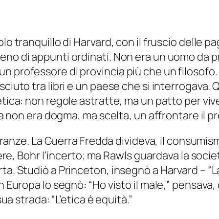
lo tranquillo di Harvard, con il fruscio delle pa
no di appunti ordinati. Non era un uomo da proc
 professore di provincia più che un filosofo. 
ciuto tra libri e un paese che si interrogava. 
etica: non regole astratte, ma un patto per vi
ica non era dogma, ma scelta, un affrontare il p
 speranze. La Guerra Fredda divideva, il consum
apere, Bohr l’incerto; ma Rawls guardava la soci
ta. Studiò a Princeton, insegnò a Harvard – “L
in Europa lo segnò: “Ho visto il male,” pensav
sua strada: “L’etica è equità.”