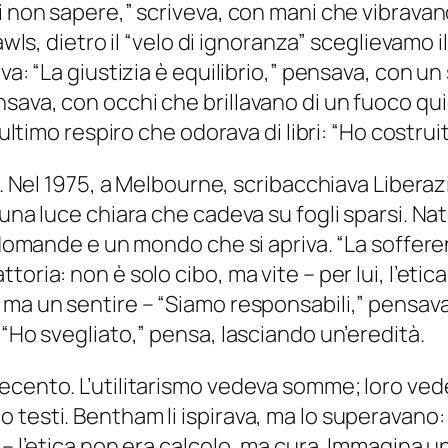
di non sapere,” scriveva, con mani che vibrav
awls, dietro il “velo di ignoranza” sceglievamo 
va: “La giustizia è equilibrio,” pensava, con u
ava, con occhi che brillavano di un fuoco quie
 ultimo respiro che odorava di libri: “Ho costru
re. Nel 1975, a Melbourne, scribacchiava Libera
una luce chiara che cadeva su fogli sparsi. Nato
ra domande e un mondo che si apriva. “La soffe
ria: non è solo cibo, ma vite – per lui, l’etica s
 ma un sentire – “Siamo responsabili,” pensava
 “Ho svegliato,” pensa, lasciando un’eredità.
cento. L’utilitarismo vedeva somme; loro vedev
testi. Bentham li ispirava, ma lo superavano: 
– l’etica non era calcolo, ma cura. Immagina un