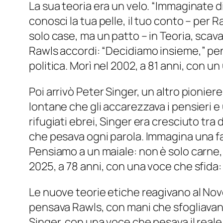
La sua teoria era un velo. “Immaginate 
conosci la tua pelle, il tuo conto – per R
solo case, ma un patto – in Teoria, scava
Rawls accordi: “Decidiamo insieme,” pens
politica. Morì nel 2002, a 81 anni, con un
Poi arrivò Peter Singer, un altro pionie
lontane che gli accarezzava i pensieri e 
rifugiati ebrei, Singer era cresciuto t
che pesava ogni parola. Immagina una fatto
Pensiamo a un maiale: non è solo carne,
2025, a 78 anni, con una voce che sfida:
Le nuove teorie etiche reagivano al Nove
pensava Rawls, con mani che sfogliavano 
Singer, con una voce che pesava il reale 