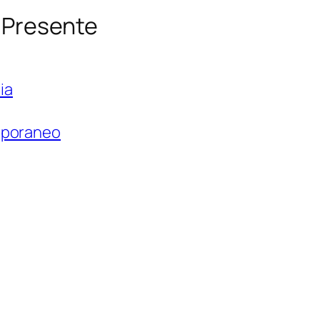
l Presente
ia
mporaneo