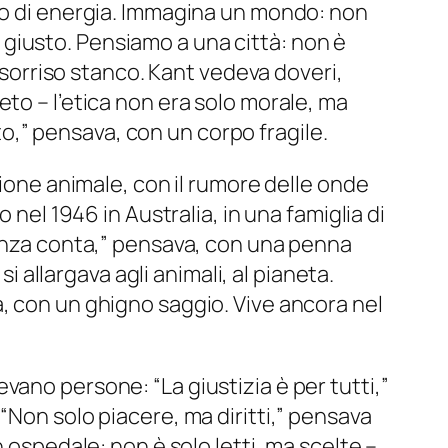
ano di energia. Immagina un mondo: non
il giusto. Pensiamo a una città: non è
n sorriso stanco. Kant vedeva doveri,
to – l’etica non era solo morale, ma
ito,” pensava, con un corpo fragile.
zione animale, con il rumore delle onde
 nel 1946 in Australia, in una famiglia di
renza conta,” pensava, con una penna
i allargava agli animali, al pianeta.
, con un ghigno saggio. Vive ancora nel
ano persone: “La giustizia è per tutti,”
“Non solo piacere, ma diritti,” pensava
 ospedale: non è solo letti, ma scelte –