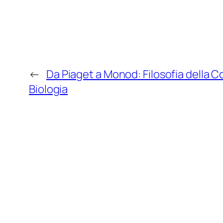
←
Da Piaget a Monod: Filosofia della 
Biologia