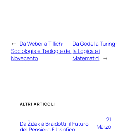
←
Da Weber a Tillich:
Da Gödel a Turing:
Sociologia e Teologie del
la Logica e i
Novecento
Matematici
→
ALTRI ARTICOLI
21
Da Žižek a Braidotti: il Futuro
Marzo
del Pensiero Filosofico