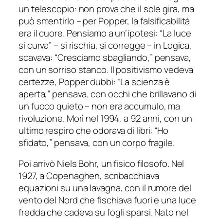
un telescopio: non prova che il sole gira, ma
può smentirlo – per Popper, la falsificabilità
era il cuore. Pensiamo a un’ipotesi: “La luce
si curva” – si rischia, si corregge – in Logica,
scavava: “Cresciamo sbagliando,” pensava,
con un sorriso stanco. Il positivismo vedeva
certezze, Popper dubbi: “La scienza è
aperta,” pensava, con occhi che brillavano di
un fuoco quieto – non era accumulo, ma
rivoluzione. Morì nel 1994, a 92 anni, con un
ultimo respiro che odorava di libri: “Ho
sfidato,” pensava, con un corpo fragile.
Poi arrivò Niels Bohr, un fisico filosofo. Nel
1927, a Copenaghen, scribacchiava
equazioni su una lavagna, con il rumore del
vento del Nord che fischiava fuori e una luce
fredda che cadeva su fogli sparsi. Nato nel