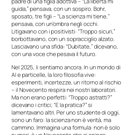
padre di una figlia adottiva – “La libertà mi
guida,” pensava, con un sospiro. Bohr,
sposato, tre figli – “La scienza mi tiene,”
pensava, con un’ombra negli occhi.
Litigavano con i positivisti: “Troppo sicuri,”
borbottavano, con un sopracciglio alzato.
Lasciavano una sfida: “Dubitate,” dicevano,
con una voce che pesava il futuro.
Nel 2025, li sentiamo ancora. In un mondo di
AI e particelle, la loro filosofia vive:
esperimenti, incertezze, un ritorno al rischio
– il Novecento respira nei nostri laboratori.
Ma non erano perfetti: “Troppo astratti?”
dicevano i critici; “E la pratica?” si
lamentavano altri. Per uno studente di oggi,
sono un faro: la scienza non è verità, ma
cammino. Immagina una formula: non è solo
numeri, è un Novecento che ci spinge