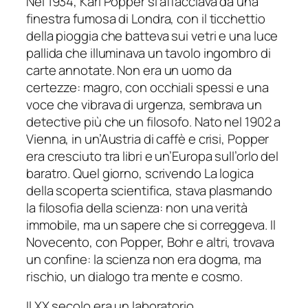
Nel 1934, Karl Popper si affacciava da una
finestra fumosa di Londra, con il ticchettio
della pioggia che batteva sui vetri e una luce
pallida che illuminava un tavolo ingombro di
carte annotate. Non era un uomo da
certezze: magro, con occhiali spessi e una
voce che vibrava di urgenza, sembrava un
detective più che un filosofo. Nato nel 1902 a
Vienna, in un’Austria di caffè e crisi, Popper
era cresciuto tra libri e un’Europa sull’orlo del
baratro. Quel giorno, scrivendo La logica
della scoperta scientifica, stava plasmando
la filosofia della scienza: non una verità
immobile, ma un sapere che si correggeva. Il
Novecento, con Popper, Bohr e altri, trovava
un confine: la scienza non era dogma, ma
rischio, un dialogo tra mente e cosmo.
Il XX secolo era un laboratorio