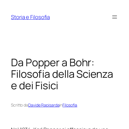
Vai
al
Storia e Filosofia
contenuto
Da Popper a Bohr:
Filosofia della Scienza
e dei Fisici
Scritto da
Davide Rapisarda
in
Filosofia