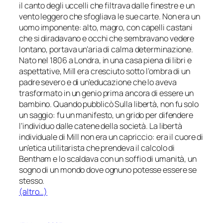
il canto degli uccelli che filtrava dalle finestre e un
vento leggero che sfogliava le sue carte. Non era un
uomo imponente: alto, magro, con capelli castani
che si diradavano e occhi che sembravano vedere
lontano, portava un’aria di calma determinazione.
Nato nel 1806 a Londra, in una casa piena di libri e
aspettative, Mill era cresciuto sotto l’ombra di un
padre severo e di un’educazione che lo aveva
trasformato in un genio prima ancora di essere un
bambino. Quando pubblicò Sulla libertà, non fu solo
un saggio: fu un manifesto, un grido per difendere
l’individuo dalle catene della società. La libertà
individuale di Mill non era un capriccio: era il cuore di
un’etica utilitarista che prendeva il calcolo di
Bentham e lo scaldava con un soffio di umanità, un
sogno di un mondo dove ognuno potesse essere se
stesso.
(altro…)