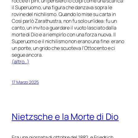
rocce e i pini, un pensiero lo colpì come una scarica:
il Superuomo, una figura che danzava sopra le
rovine del nichilismo. Quando lo mise su carta in
Così parlò Zarathustra, non fu solo un’idea: fu un
canto, un invito a guardare il vuoto lasciato dalla
morte di Dio e a riempirlo con una forza nuova. Il
Superuomo e il nichilismo non erano una fine: erano
un ponte, un grido che scuoteva l’Ottocento e ci
segue ancora.
(altro…)
17 Marzo 2025
Nietzsche e la Morte di Dio
Era una giornata di ottobre del 1882, e Friedrich