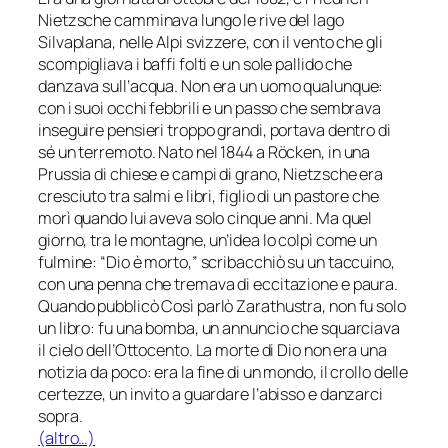
Nietzsche camminava lungo le rive del lago
Silvaplana, nelle Alpi svizzere, con il vento che gli
scompigliava i baffi folti e un sole pallido che
danzava sull’acqua. Non era un uomo qualunque:
con i suoi occhi febbrili e un passo che sembrava
inseguire pensieri troppo grandi, portava dentro di
sé un terremoto. Nato nel 1844 a Röcken, in una
Prussia di chiese e campi di grano, Nietzsche era
cresciuto tra salmi e libri, figlio di un pastore che
morì quando lui aveva solo cinque anni. Ma quel
giorno, tra le montagne, un’idea lo colpì come un
fulmine: “Dio è morto,” scribacchiò su un taccuino,
con una penna che tremava di eccitazione e paura.
Quando pubblicò Così parlò Zarathustra, non fu solo
un libro: fu una bomba, un annuncio che squarciava
il cielo dell’Ottocento. La morte di Dio non era una
notizia da poco: era la fine di un mondo, il crollo delle
certezze, un invito a guardare l’abisso e danzarci
sopra.
(altro…)