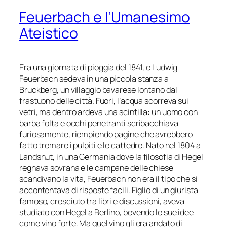
Feuerbach e l’Umanesimo
Ateistico
Era una giornata di pioggia del 1841, e Ludwig
Feuerbach sedeva in una piccola stanza a
Bruckberg, un villaggio bavarese lontano dal
frastuono delle città. Fuori, l’acqua scorreva sui
vetri, ma dentro ardeva una scintilla: un uomo con
barba folta e occhi penetranti scribacchiava
furiosamente, riempiendo pagine che avrebbero
fatto tremare i pulpiti e le cattedre. Nato nel 1804 a
Landshut, in una Germania dove la filosofia di Hegel
regnava sovrana e le campane delle chiese
scandivano la vita, Feuerbach non era il tipo che si
accontentava di risposte facili. Figlio di un giurista
famoso, cresciuto tra libri e discussioni, aveva
studiato con Hegel a Berlino, bevendo le sue idee
come vino forte. Ma quel vino gli era andato di