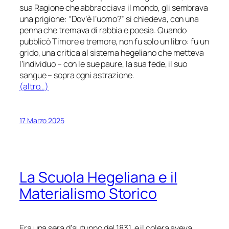
sua Ragione che abbracciava il mondo, gli sembrava
una prigione: “Dov’è l’uomo?” si chiedeva, con una
penna che tremava di rabbia e poesia. Quando
pubblicò Timore e tremore, non fu solo un libro: fu un
grido, una critica al sistema hegeliano che metteva
l’individuo – con le sue paure, la sua fede, il suo
sangue – sopra ogni astrazione.
(altro…)
17 Marzo 2025
La Scuola Hegeliana e il
Materialismo Storico
Era una sera d’autunno del 1831, e il colera aveva