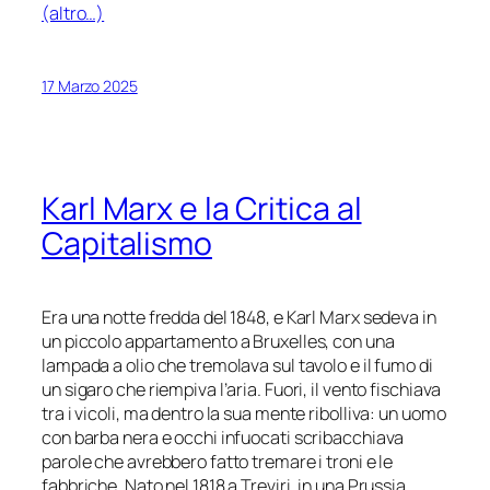
(altro…)
17 Marzo 2025
Karl Marx e la Critica al
Capitalismo
Era una notte fredda del 1848, e Karl Marx sedeva in
un piccolo appartamento a Bruxelles, con una
lampada a olio che tremolava sul tavolo e il fumo di
un sigaro che riempiva l’aria. Fuori, il vento fischiava
tra i vicoli, ma dentro la sua mente ribolliva: un uomo
con barba nera e occhi infuocati scribacchiava
parole che avrebbero fatto tremare i troni e le
fabbriche. Nato nel 1818 a Treviri, in una Prussia