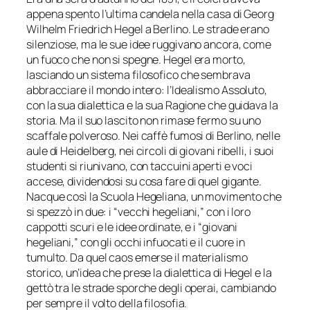
appena spento l’ultima candela nella casa di Georg
Wilhelm Friedrich Hegel a Berlino. Le strade erano
silenziose, ma le sue idee ruggivano ancora, come
un fuoco che non si spegne. Hegel era morto,
lasciando un sistema filosofico che sembrava
abbracciare il mondo intero: l’Idealismo Assoluto,
con la sua dialettica e la sua Ragione che guidava la
storia. Ma il suo lascito non rimase fermo su uno
scaffale polveroso. Nei caffè fumosi di Berlino, nelle
aule di Heidelberg, nei circoli di giovani ribelli, i suoi
studenti si riunivano, con taccuini aperti e voci
accese, dividendosi su cosa fare di quel gigante.
Nacque così la Scuola Hegeliana, un movimento che
si spezzò in due: i “vecchi hegeliani,” con i loro
cappotti scuri e le idee ordinate, e i “giovani
hegeliani,” con gli occhi infuocati e il cuore in
tumulto. Da quel caos emerse il materialismo
storico, un’idea che prese la dialettica di Hegel e la
gettò tra le strade sporche degli operai, cambiando
per sempre il volto della filosofia.