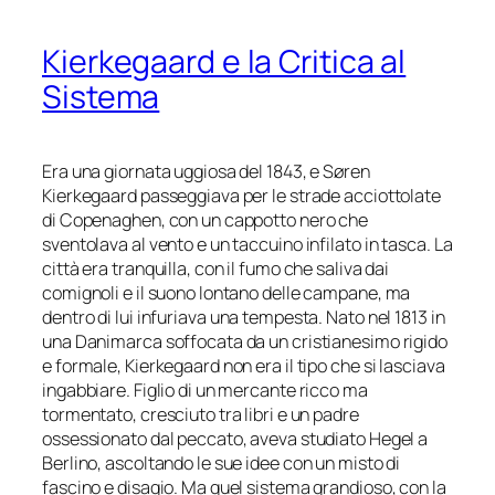
Kierkegaard e la Critica al
Sistema
Era una giornata uggiosa del 1843, e Søren
Kierkegaard passeggiava per le strade acciottolate
di Copenaghen, con un cappotto nero che
sventolava al vento e un taccuino infilato in tasca. La
città era tranquilla, con il fumo che saliva dai
comignoli e il suono lontano delle campane, ma
dentro di lui infuriava una tempesta. Nato nel 1813 in
una Danimarca soffocata da un cristianesimo rigido
e formale, Kierkegaard non era il tipo che si lasciava
ingabbiare. Figlio di un mercante ricco ma
tormentato, cresciuto tra libri e un padre
ossessionato dal peccato, aveva studiato Hegel a
Berlino, ascoltando le sue idee con un misto di
fascino e disagio. Ma quel sistema grandioso, con la