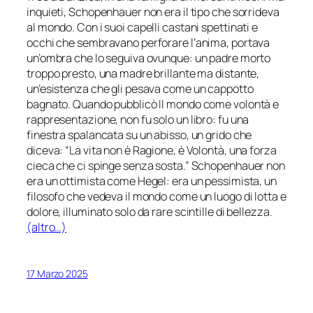
inquieti, Schopenhauer non era il tipo che sorrideva
al mondo. Con i suoi capelli castani spettinati e
occhi che sembravano perforare l’anima, portava
un’ombra che lo seguiva ovunque: un padre morto
troppo presto, una madre brillante ma distante,
un’esistenza che gli pesava come un cappotto
bagnato. Quando pubblicò Il mondo come volontà e
rappresentazione, non fu solo un libro: fu una
finestra spalancata su un abisso, un grido che
diceva: “La vita non è Ragione, è Volontà, una forza
cieca che ci spinge senza sosta.” Schopenhauer non
era un ottimista come Hegel: era un pessimista, un
filosofo che vedeva il mondo come un luogo di lotta e
dolore, illuminato solo da rare scintille di bellezza.
(altro…)
17 Marzo 2025