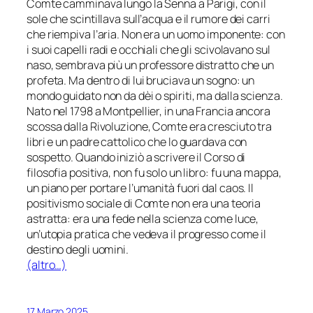
Comte camminava lungo la Senna a Parigi, con il
sole che scintillava sull’acqua e il rumore dei carri
che riempiva l’aria. Non era un uomo imponente: con
i suoi capelli radi e occhiali che gli scivolavano sul
naso, sembrava più un professore distratto che un
profeta. Ma dentro di lui bruciava un sogno: un
mondo guidato non da dèi o spiriti, ma dalla scienza.
Nato nel 1798 a Montpellier, in una Francia ancora
scossa dalla Rivoluzione, Comte era cresciuto tra
libri e un padre cattolico che lo guardava con
sospetto. Quando iniziò a scrivere il Corso di
filosofia positiva, non fu solo un libro: fu una mappa,
un piano per portare l’umanità fuori dal caos. Il
positivismo sociale di Comte non era una teoria
astratta: era una fede nella scienza come luce,
un’utopia pratica che vedeva il progresso come il
destino degli uomini.
(altro…)
17 Marzo 2025