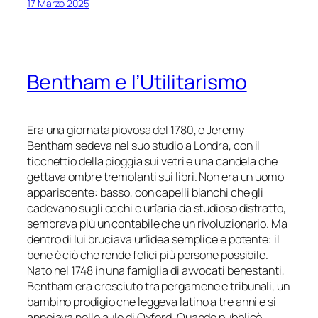
17 Marzo 2025
Bentham e l’Utilitarismo
Era una giornata piovosa del 1780, e Jeremy
Bentham sedeva nel suo studio a Londra, con il
ticchettio della pioggia sui vetri e una candela che
gettava ombre tremolanti sui libri. Non era un uomo
appariscente: basso, con capelli bianchi che gli
cadevano sugli occhi e un’aria da studioso distratto,
sembrava più un contabile che un rivoluzionario. Ma
dentro di lui bruciava un’idea semplice e potente: il
bene è ciò che rende felici più persone possibile.
Nato nel 1748 in una famiglia di avvocati benestanti,
Bentham era cresciuto tra pergamene e tribunali, un
bambino prodigio che leggeva latino a tre anni e si
annoiava nelle aule di Oxford. Quando pubblicò