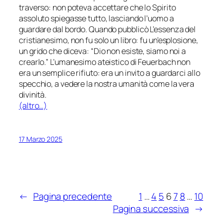
traverso: non poteva accettare che lo Spirito
assoluto spiegasse tutto, lasciando l’uomo a
guardare dal bordo. Quando pubblicò L’essenza del
cristianesimo, non fu solo un libro: fu un’esplosione,
un grido che diceva: “Dio non esiste, siamo noi a
crearlo.” L’umanesimo ateistico di Feuerbach non
era un semplice rifiuto: era un invito a guardarci allo
specchio, a vedere la nostra umanità come la vera
divinità.
(altro…)
17 Marzo 2025
←
Pagina precedente
1
…
4
5
6
7
8
…
10
Pagina successiva
→