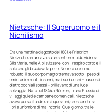
Nietzsche: Il Superuomo e il
Nichilismo
Era una mattina d’agosto del 1881, e Friedrich
Nietzsche arrancava su un sentiero ripido vicino a
Sils Maria, nelle Alpi svizzere, con il respiro corto e il
sole che gli bruciava la pelle. Non era un uomo
robusto: il suo corpo magro tremava sotto il peso di
emicranie e notti insonni, ma i suoi occhi – nascosti
dietro occhiali spessi – brillavano di una luce
selvaggia. Nato nel 1844 a Röcken, in una Prussia di
villaggi quieti e campane domenicali, Nietzsche
aveva perso il padre a cinque anni, crescendo tra
libri e un’ombra di malinconia. Quel giorno, tra le