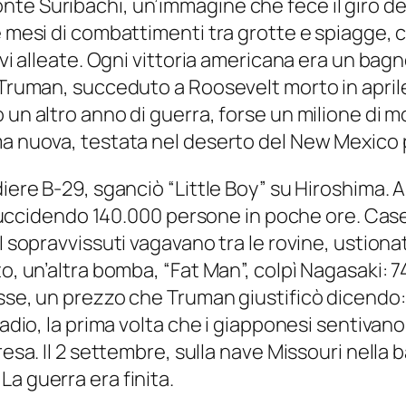
te Suribachi, un’immagine che fece il giro del
e mesi di combattimenti tra grotte e spiagge, c
avi alleate. Ogni vittoria americana era un bag
Truman, succeduto a Roosevelt morto in aprile, 
n altro anno di guerra, forse un milione di morti
rma nuova, testata nel deserto del New Mexico
iere B-29, sganciò “Little Boy” su Hiroshima. A
à, uccidendo 140.000 persone in poche ore. Case
 sopravvissuti vagavano tra le rovine, ustionati
o, un’altra bomba, “Fat Man”, colpì Nagasaki: 7
sse, un prezzo che Truman giustificò dicendo: “
 radio, la prima volta che i giapponesi sentiva
resa. Il 2 settembre, sulla nave Missouri nella b
a guerra era finita.