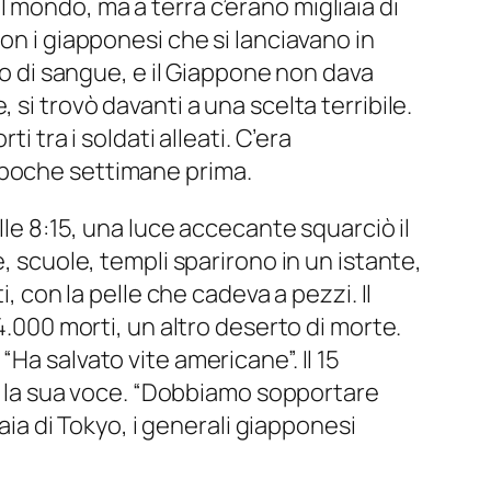
 mondo, ma a terra c’erano migliaia di
on i giapponesi che si lanciavano in
no di sangue, e il Giappone non dava
si trovò davanti a una scelta terribile.
 tra i soldati alleati. C’era
 poche settimane prima.
lle 8:15, una luce accecante squarciò il
, scuole, templi sparirono in un istante,
, con la pelle che cadeva a pezzi. Il
4.000 morti, un altro deserto di morte.
Ha salvato vite americane”. Il 15
no la sua voce. “Dobbiamo sopportare
aia di Tokyo, i generali giapponesi