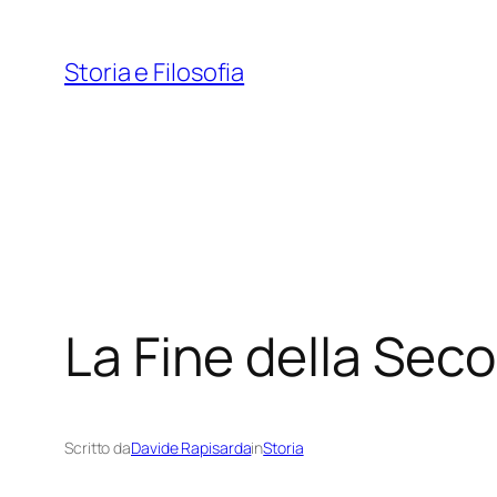
Vai
al
Storia e Filosofia
contenuto
La Fine della Sec
Scritto da
Davide Rapisarda
in
Storia