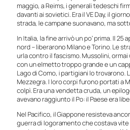
maggio, a Reims, i generali tedeschi firma
davanti ai sovietici. Era il VE Day, il gio
strada, le campane suonavano, ma sotto la
In Italia, la fine arrivò un po’ prima. Il 2
nord – liberarono Milano e Torino. Le stra
urla contro il fascismo. Mussolini, orma
con un elmetto troppo grande e un cappott
Lago di Como, i partigiani lo trovarono.
Mezzegra. I loro corpi furono portati a Mi
colpì. Era una vendetta cruda, un epilogo p
avevano raggiunto il Po: il Paese era li
Nel Pacifico, il Giappone resisteva anco
guerra di logoramento che costava vite a