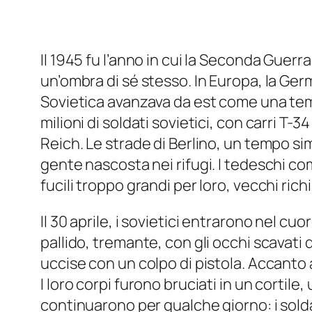
Il 1945 fu l’anno in cui la Seconda Guer
un’ombra di sé stesso. In Europa, la Germa
Sovietica avanzava da est come una tempes
milioni di soldati sovietici, con carri T
Reich. Le strade di Berlino, un tempo simb
gente nascosta nei rifugi. I tedeschi c
fucili troppo grandi per loro, vecchi ric
Il 30 aprile, i sovietici entrarono nel cu
pallido, tremante, con gli occhi scavati
uccise con un colpo di pistola. Accanto
I loro corpi furono bruciati in un cortil
continuarono per qualche giorno: i solda