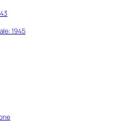
943
ale: 1945
ione