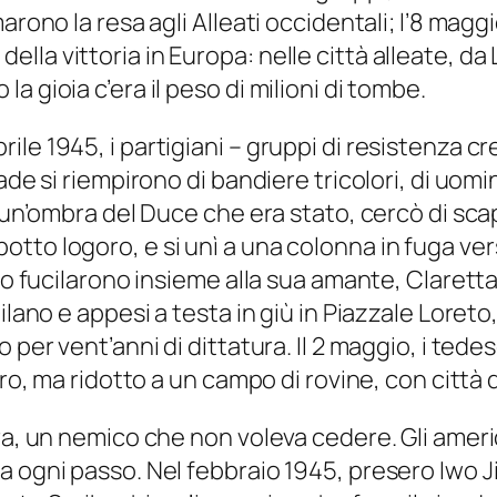
rono la resa agli Alleati occidentali; l’8 maggio,
rno della vittoria in Europa: nelle città alleate, 
 gioia c’era il peso di milioni di tombe.
5 aprile 1945, i partigiani – gruppi di resistenza 
de si riempirono di bandiere tricolori, di uomin
i un’ombra del Duce che era stato, cercò di sca
o logoro, e si unì a una colonna in fuga verso 
 Lo fucilarono insieme alla sua amante, Clarett
lano e appesi a testa in giù in Piazzale Loreto, d
er vent’anni di dittatura. Il 2 maggio, i tedesch
bero, ma ridotto a un campo di rovine, con citt
ra, un nemico che non voleva cedere. Gli americ
 ogni passo. Nel febbraio 1945, presero Iwo Ji