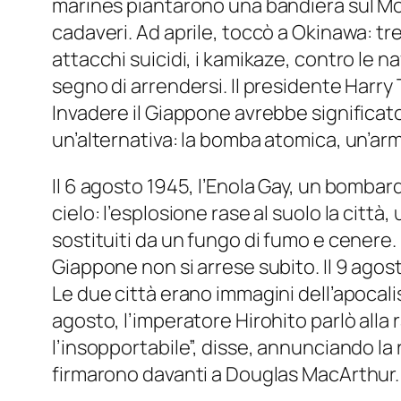
marines piantarono una bandiera sul Mon
cadaveri. Ad aprile, toccò a Okinawa: tr
attacchi suicidi, i kamikaze, contro le n
segno di arrendersi. Il presidente Harry 
Invadere il Giappone avrebbe significato u
un’alternativa: la bomba atomica, un’a
Il 6 agosto 1945, l’Enola Gay, un bombard
cielo: l’esplosione rase al suolo la citt
sostituiti da un fungo di fumo e cenere. I
Giappone non si arrese subito. Il 9 agost
Le due città erano immagini dell’apocali
agosto, l’imperatore Hirohito parlò alla
l’insopportabile”, disse, annunciando la 
firmarono davanti a Douglas MacArthur. L