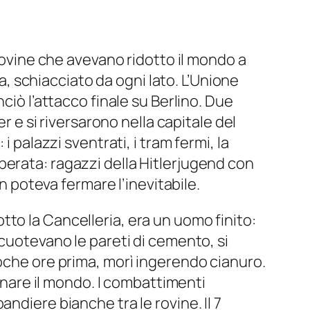
 rovine che avevano ridotto il mondo a
la, schiacciato da ogni lato. L’Unione
ciò l’attacco finale su Berlino. Due
r e si riversarono nella capitale del
 palazzi sventrati, i tram fermi, la
perata: ragazzi della Hitlerjugend con
on poteva fermare l’inevitabile.
sotto la Cancelleria, era un uomo finito:
scuotevano le pareti di cemento, si
poche ore prima, morì ingerendo cianuro.
minare il mondo. I combattimenti
ndiere bianche tra le rovine. Il 7