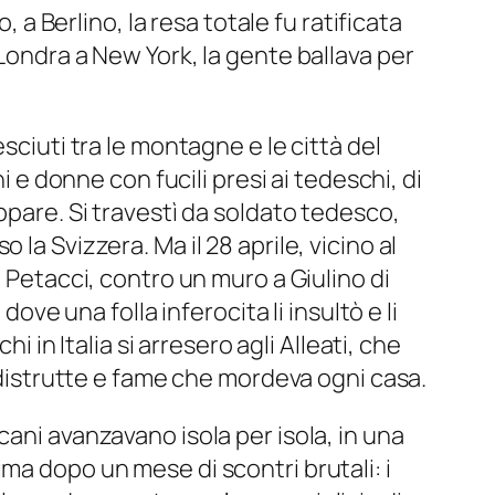
 a Berlino, la resa totale fu ratificata
da Londra a New York, la gente ballava per
cresciuti tra le montagne e le città del
i e donne con fucili presi ai tedeschi, di
ppare. Si travestì da soldato tedesco,
la Svizzera. Ma il 28 aprile, vicino al
a Petacci, contro un muro a Giulino di
ove una folla inferocita li insultò e li
i in Italia si arresero agli Alleati, che
à distrutte e fame che mordeva ogni casa.
ani avanzavano isola per isola, in una
ma dopo un mese di scontri brutali: i