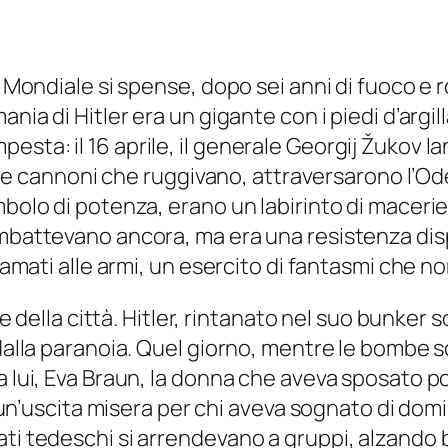
ra Mondiale si spense, dopo sei anni di fuoco e
nia di Hitler era un gigante con i piedi d’argil
ta: il 16 aprile, il generale Georgij Žukov lan
-34 e cannoni che ruggivano, attraversarono l’Ode
olo di potenza, erano un labirinto di macerie: i
ombattevano ancora, ma era una resistenza dis
hiamati alle armi, un esercito di fantasmi che n
ore della città. Hitler, rintanato nel suo bunker 
 dalla paranoia. Quel giorno, mentre le bombe 
 a lui, Eva Braun, la donna che aveva sposato 
e, un’uscita misera per chi aveva sognato di do
ti tedeschi si arrendevano a gruppi, alzando ba