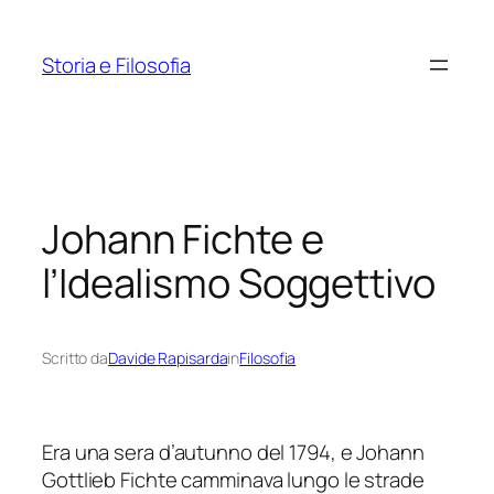
Vai
al
Storia e Filosofia
contenuto
Johann Fichte e
l’Idealismo Soggettivo
Scritto da
Davide Rapisarda
in
Filosofia
Era una sera d’autunno del 1794, e Johann
Gottlieb Fichte camminava lungo le strade