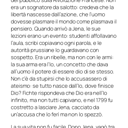
del pubblico sulla Rivoluzione Francese. Non
era un sognatore da salotto: credeva che la
libertà nascesse dall’azione, che l’uomo
dovesse plasmare il mondo come plasmava il
pensiero. Quando arrivò a Jena, le sue
lezioni erano un evento: studenti affollavano
l’aula, scribi copiavano ogni parola, e le
autorità prussiane lo guardavano con
sospetto. Era un ribelle, ma non con le armi:
la sua arma era l’Io, un concetto che dava
all’uomo il potere di essere dio di se stesso.
Non c’è da stupirsi che lo accusassero di
ateismo: se tutto nasce dall’Io, dove finisce
Dio? Fichte rispondeva che Dio era nell’Io
infinito, ma non tutti capivano, e nel 1799 fu
costretto a lasciare Jena, cacciato da
un’accusa che lo ferì ma non lo spezzò.
La sua vita non fu facile. Dopo Jena, vagò tra