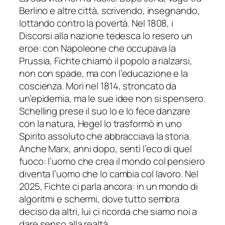
Berlino e altre città, scrivendo, insegnando,
lottando contro la povertà. Nel 1808, i
Discorsi alla nazione tedesca lo resero un
eroe: con Napoleone che occupava la
Prussia, Fichte chiamò il popolo a rialzarsi,
non con spade, ma con l’educazione e la
coscienza. Morì nel 1814, stroncato da
un’epidemia, ma le sue idee non si spensero.
Schelling prese il suo Io e lo fece danzare
con la natura, Hegel lo trasformò in uno
Spirito assoluto che abbracciava la storia.
Anche Marx, anni dopo, sentì l’eco di quel
fuoco: l’uomo che crea il mondo col pensiero
diventa l’uomo che lo cambia col lavoro. Nel
2025, Fichte ci parla ancora: in un mondo di
algoritmi e schermi, dove tutto sembra
deciso da altri, lui ci ricorda che siamo noi a
dare senso alla realtà.