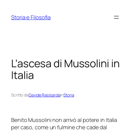
Vai
al
Storia e Filosofia
contenuto
L’ascesa di Mussolini in
Italia
Scritto da
Davide Rapisarda
in
Storia
Benito Mussolini non arrivò al potere in Italia
per caso, come un fulmine che cade dal